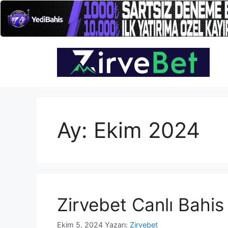
İçeriğe
atla
Ay:
Ekim 2024
Zirvebet Canlı Bahis
Ekim 5, 2024
Yazarı:
Zirvebet