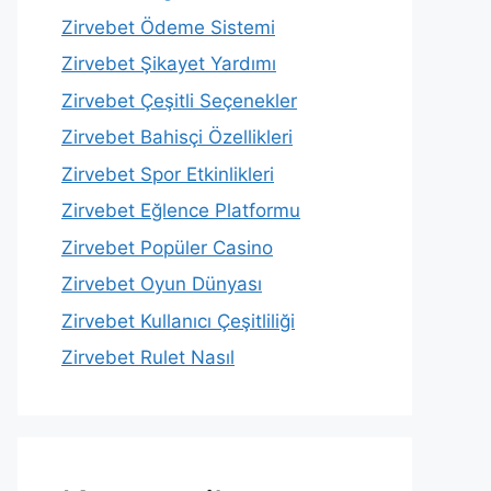
Zirvebet Ödeme Sistemi
Zirvebet Şikayet Yardımı
Zirvebet Çeşitli Seçenekler
Zirvebet Bahisçi Özellikleri
Zirvebet Spor Etkinlikleri
Zirvebet Eğlence Platformu
Zirvebet Popüler Casino
Zirvebet Oyun Dünyası
Zirvebet Kullanıcı Çeşitliliği
Zirvebet Rulet Nasıl