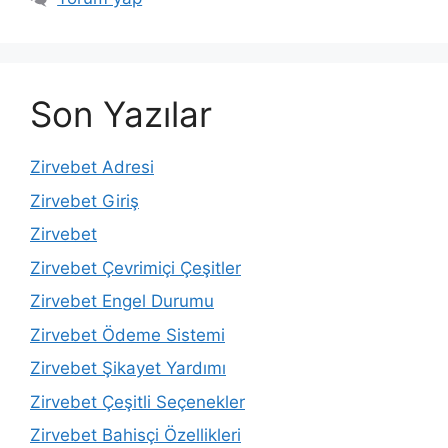
Son Yazılar
Zirvebet Adresi
Zirvebet Giriş
Zirvebet
Zirvebet Çevrimiçi Çeşitler
Zirvebet Engel Durumu
Zirvebet Ödeme Sistemi
Zirvebet Şikayet Yardımı
Zirvebet Çeşitli Seçenekler
Zirvebet Bahisçi Özellikleri