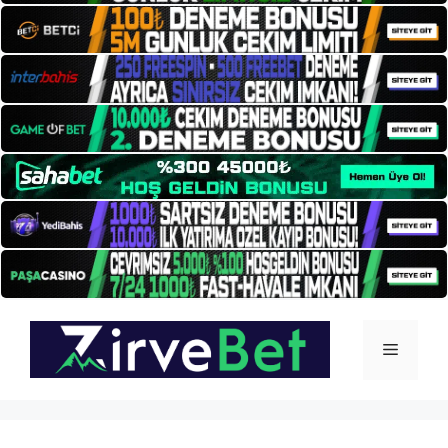
İçeriğe
atla
Menü