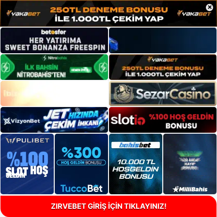
×
ZIRVEBET GİRİŞ İÇİN TIKLAYINIZ!