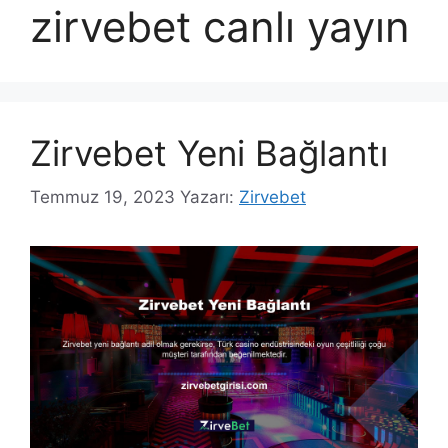
zirvebet canlı yayın
Zirvebet Yeni Bağlantı
Temmuz 19, 2023
Yazarı:
Zirvebet