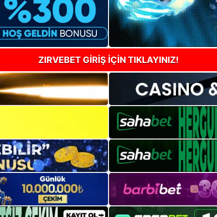
ZIRVEBET GİRİŞ İÇİN TIKLAYINIZ!