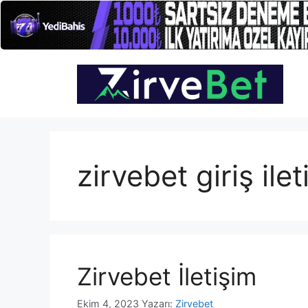
İçeriğe
atla
zirvebet giriş ile
Zirvebet İletişim
Ekim 4, 2023
Yazarı:
Zirvebet