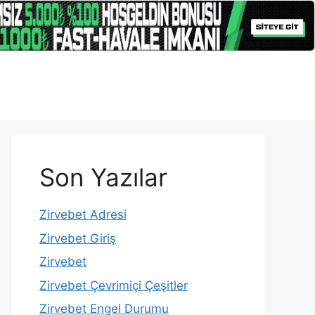
Son Yazılar
Zirvebet Adresi
Zirvebet Giriş
Zirvebet
Zirvebet Çevrimiçi Çeşitler
Zirvebet Engel Durumu