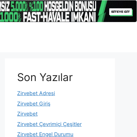
Son Yazılar
Zirvebet Adresi
Zirvebet Giriş
Zirvebet
Zirvebet Çevrimiçi Çeşitler
Zirvebet Engel Durumu