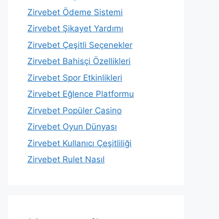
Zirvebet Ödeme Sistemi
Zirvebet Şikayet Yardımı
Zirvebet Çeşitli Seçenekler
Zirvebet Bahisçi Özellikleri
Zirvebet Spor Etkinlikleri
Zirvebet Eğlence Platformu
Zirvebet Popüler Casino
Zirvebet Oyun Dünyası
Zirvebet Kullanıcı Çeşitliliği
Zirvebet Rulet Nasıl