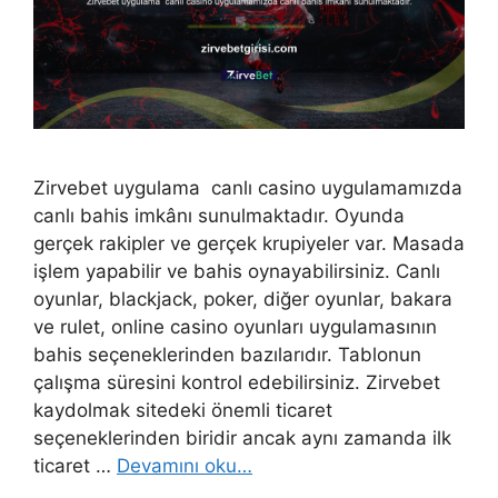
Zirvebet uygulama canlı casino uygulamamızda
canlı bahis imkânı sunulmaktadır. Oyunda
gerçek rakipler ve gerçek krupiyeler var. Masada
işlem yapabilir ve bahis oynayabilirsiniz. Canlı
oyunlar, blackjack, poker, diğer oyunlar, bakara
ve rulet, online casino oyunları uygulamasının
bahis seçeneklerinden bazılarıdır. Tablonun
çalışma süresini kontrol edebilirsiniz. Zirvebet
kaydolmak sitedeki önemli ticaret
seçeneklerinden biridir ancak aynı zamanda ilk
ticaret …
Devamını oku…