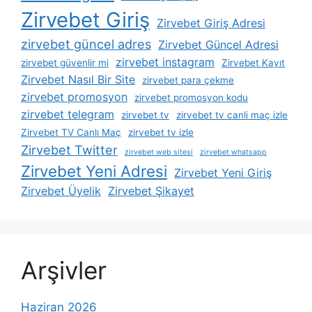
Zirvebet Giriş
Zirvebet Giriş Adresi
zirvebet güncel adres
Zirvebet Güncel Adresi
zirvebet instagram
zirvebet güvenlir mi
Zirvebet Kayıt
Zirvebet Nasıl Bir Site
zirvebet para çekme
zirvebet promosyon
zirvebet promosyon kodu
zirvebet telegram
zirvebet tv
zirvebet tv canli maç izle
Zirvebet TV Canlı Maç
zirvebet tv izle
Zirvebet Twitter
zirvebet web sitesi
zirvebet whatsapp
Zirvebet Yeni Adresi
Zirvebet Yeni Giriş
Zirvebet Üyelik
Zirvebet Şikayet
Arşivler
Haziran 2026