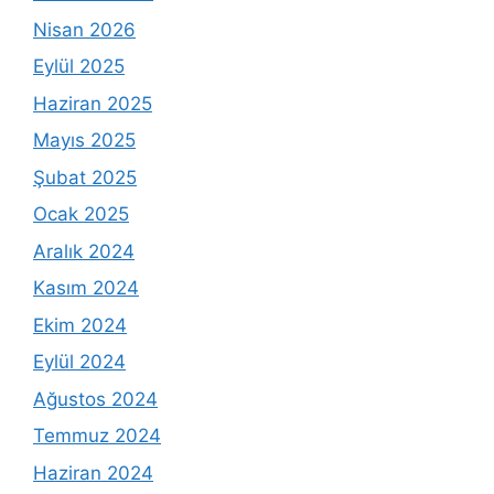
Nisan 2026
Eylül 2025
Haziran 2025
Mayıs 2025
Şubat 2025
Ocak 2025
Aralık 2024
Kasım 2024
Ekim 2024
Eylül 2024
Ağustos 2024
Temmuz 2024
Haziran 2024