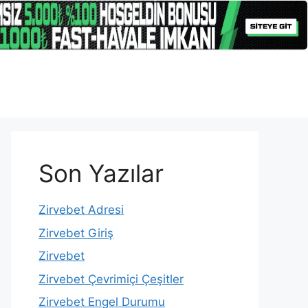
Son Yazılar
Zirvebet Adresi
Zirvebet Giriş
Zirvebet
Zirvebet Çevrimiçi Çeşitler
Zirvebet Engel Durumu