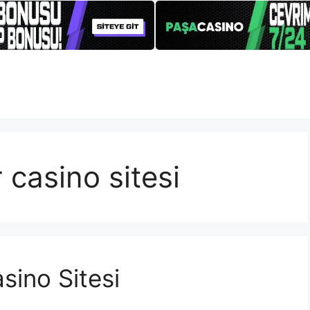
 casino sitesi
sino Sitesi