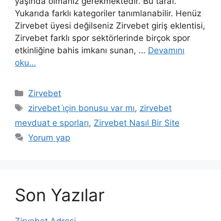
yaşında olmanız gerekmektedir. Bu taraf.
Yukarıda farklı kategoriler tanımlanabilir. Henüz
Zirvebet üyesi değilseniz Zirvebet giriş eklentisi,
Zirvebet farklı spor sektörlerinde birçok spor
etkinliğine bahis imkanı sunan, …
Devamını
oku…
Kategoriler
Zirvebet
Etiketler
zirvebet i̇çin bonusu var mı
,
zirvebet
mevduat e sporları
,
Zirvebet Nasıl Bir Site
Yorum yap
Son Yazılar