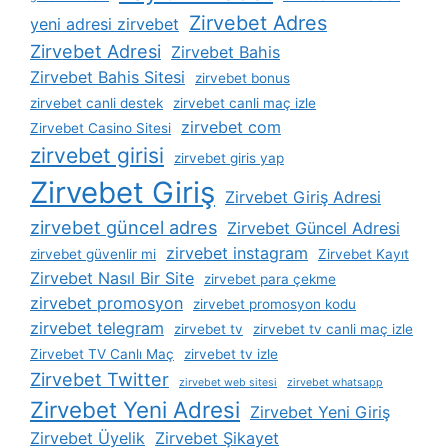
Zirvebet Adres
yeni adresi zirvebet
Zirvebet Adresi
Zirvebet Bahis
Zirvebet Bahis Sitesi
zirvebet bonus
zirvebet canli destek
zirvebet canli maç izle
zirvebet com
Zirvebet Casino Sitesi
zirvebet girisi
zirvebet giris yap
Zirvebet Giriş
Zirvebet Giriş Adresi
zirvebet güncel adres
Zirvebet Güncel Adresi
zirvebet instagram
zirvebet güvenlir mi
Zirvebet Kayıt
Zirvebet Nasıl Bir Site
zirvebet para çekme
zirvebet promosyon
zirvebet promosyon kodu
zirvebet telegram
zirvebet tv
zirvebet tv canli maç izle
Zirvebet TV Canlı Maç
zirvebet tv izle
Zirvebet Twitter
zirvebet web sitesi
zirvebet whatsapp
Zirvebet Yeni Adresi
Zirvebet Yeni Giriş
Zirvebet Üyelik
Zirvebet Şikayet