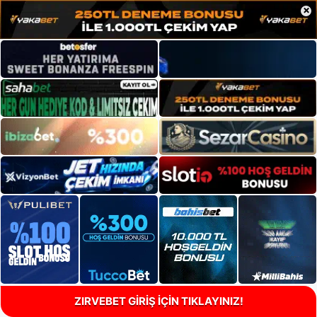
×
ZIRVEBET GİRİŞ İÇİN TIKLAYINIZ!