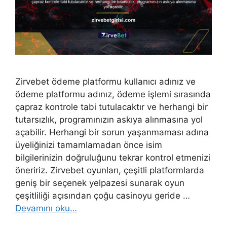
Zirvebet ödeme platformu kullanıcı adınız ve
ödeme platformu adınız, ödeme işlemi sırasında
çapraz kontrole tabi tutulacaktır ve herhangi bir
tutarsızlık, programınızın askıya alınmasına yol
açabilir. Herhangi bir sorun yaşanmaması adına
üyeliğinizi tamamlamadan önce isim
bilgilerinizin doğruluğunu tekrar kontrol etmenizi
öneririz. Zirvebet oyunları, çeşitli platformlarda
geniş bir seçenek yelpazesi sunarak oyun
çeşitliliği açısından çoğu casinoyu geride …
Devamını oku…