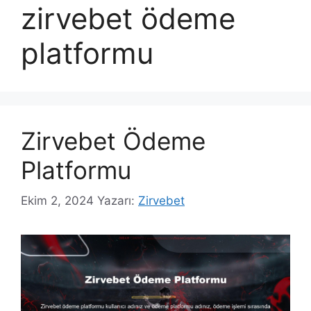
zirvebet ödeme
platformu
Zirvebet Ödeme
Platformu
Ekim 2, 2024
Yazarı:
Zirvebet