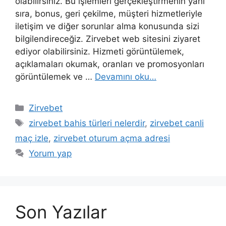
olabilirsiniz. Bu işlemleri gerçekleştirmenin yanı
sıra, bonus, geri çekilme, müşteri hizmetleriyle
iletişim ve diğer sorunlar alma konusunda sizi
bilgilendireceğiz. Zirvebet web sitesini ziyaret
ediyor olabilirsiniz. Hizmeti görüntülemek,
açıklamaları okumak, oranları ve promosyonları
görüntülemek ve …
Devamını oku…
Kategoriler
Zirvebet
Etiketler
zirvebet bahis türleri nelerdir
,
zirvebet canli
maç izle
,
zirvebet oturum açma adresi
Yorum yap
Son Yazılar