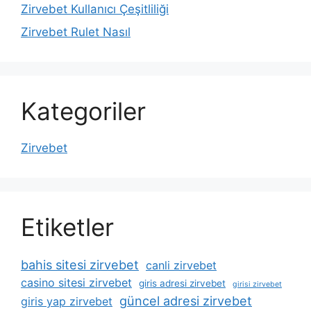
Zirvebet Kullanıcı Çeşitliliği
Zirvebet Rulet Nasıl
Kategoriler
Zirvebet
Etiketler
bahis sitesi zirvebet
canli zirvebet
casino sitesi zirvebet
giris adresi zirvebet
girisi zirvebet
güncel adresi zirvebet
giris yap zirvebet