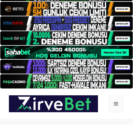
İçeriğe
atla
Menü