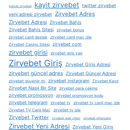
kayit zirvebet
twitter zirvebet
güncel zirvebet
Zirvebet Adres
yeni adresi zirvebet
Zirvebet Adresi
Zirvebet Bahis
Zirvebet Bahis Sitesi
zirvebet bonus
zirvebet canli destek
zirvebet canli maç izle
zirvebet com
Zirvebet Casino Sitesi
zirvebet girisi
zirvebet giris yap
Zirvebet Giriş
Zirvebet Giriş Adresi
zirvebet güncel adres
Zirvebet Güncel Adresi
zirvebet instagram
zirvebet güvenlir mi
Zirvebet Kayıt
Zirvebet Nasıl Bir Site
zirvebet para çekme
zirvebet promosyon
zirvebet promosyon kodu
zirvebet telegram
zirvebet tv
zirvebet tv canli maç izle
Zirvebet TV Canlı Maç
zirvebet tv izle
Zirvebet Twitter
zirvebet web sitesi
zirvebet whatsapp
Zirvebet Yeni Adresi
Zirvebet Yeni Giriş