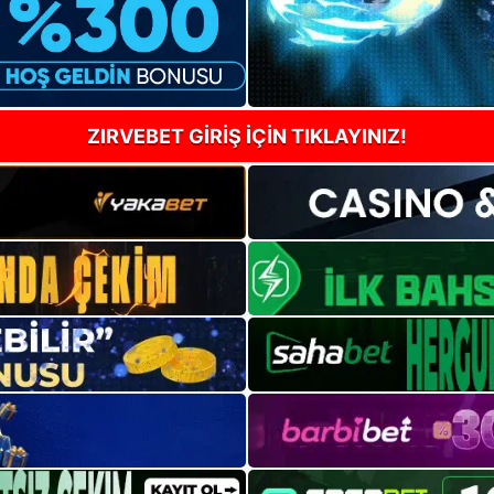
ZIRVEBET GİRİŞ İÇİN TIKLAYINIZ!