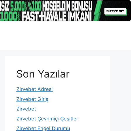
Son Yazılar
Zirvebet Adresi
Zirvebet Giriş
Zirvebet
Zirvebet Çevrimiçi Çeşitler
Zirvebet Engel Durumu