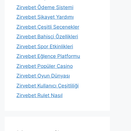
Zirvebet Ödeme Sistemi
Zirvebet Şikayet Yardımı
Zirvebet Çeşitli Seçenekler
Zirvebet Bahisçi Özellikleri
Zirvebet Spor Etkinlikleri
Zirvebet Eğlence Platformu
Zirvebet Popüler Casino
Zirvebet Oyun Dünyası
Zirvebet Kullanıcı Çeşitliliği
Zirvebet Rulet Nasıl