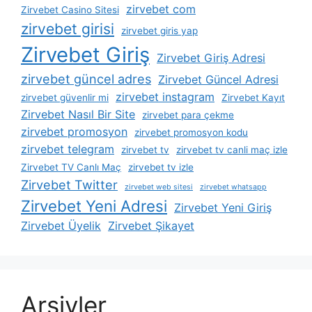
zirvebet com
Zirvebet Casino Sitesi
zirvebet girisi
zirvebet giris yap
Zirvebet Giriş
Zirvebet Giriş Adresi
zirvebet güncel adres
Zirvebet Güncel Adresi
zirvebet instagram
zirvebet güvenlir mi
Zirvebet Kayıt
Zirvebet Nasıl Bir Site
zirvebet para çekme
zirvebet promosyon
zirvebet promosyon kodu
zirvebet telegram
zirvebet tv
zirvebet tv canli maç izle
Zirvebet TV Canlı Maç
zirvebet tv izle
Zirvebet Twitter
zirvebet web sitesi
zirvebet whatsapp
Zirvebet Yeni Adresi
Zirvebet Yeni Giriş
Zirvebet Üyelik
Zirvebet Şikayet
Arşivler