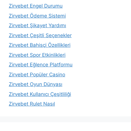
Zirvebet Engel Durumu
Zirvebet Ödeme Sistemi
Zirvebet Şikayet Yardımı
Zirvebet Çeşitli Seçenekler
Zirvebet Bahisçi Özellikleri
Zirvebet Spor Etkinlikleri
Zirvebet Eğlence Platformu
Zirvebet Popüler Casino
Zirvebet Oyun Dünyası
Zirvebet Kullanıcı Çeşitliliği
Zirvebet Rulet Nasıl