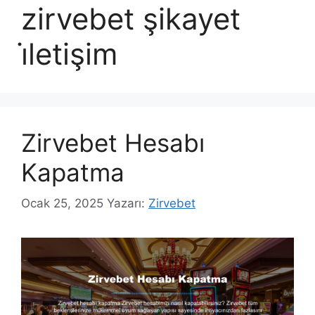
zirvebet şikayet
i̇letişim
Zirvebet Hesabı
Kapatma
Ocak 25, 2025
Yazarı:
Zirvebet