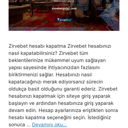
Zirvebet hesabı kapatma Zirvebet hesabınızı
nasıl kapatabilirsiniz? Zirvebet tüm
beklentilerinize mükemmel uyum sağlayan
yapısı sayesinde ihtiyacınızdan fazlasını
biriktirmenizi sağlar. Hesabınızı nasıl
kapatacağınızı merak ediyorsanız sürecin
oldukça basit olduğunu garanti ederiz. Zirvebet
hesabınızı kapatmak için siteye giriş yaparak
başlayın ve ardından hesabınıza giriş yaparak
devam edin. Hesap ayarlarınıza eriştikten sonra
hesabı kapatma seçeneğini seçin. İstediğiniz
sonuca …
Devamını oku…