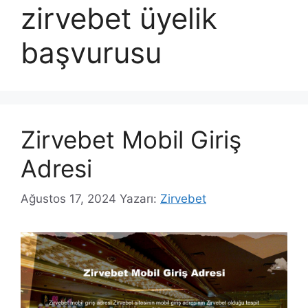
zirvebet üyelik
başvurusu
Zirvebet Mobil Giriş
Adresi
Ağustos 17, 2024
Yazarı:
Zirvebet