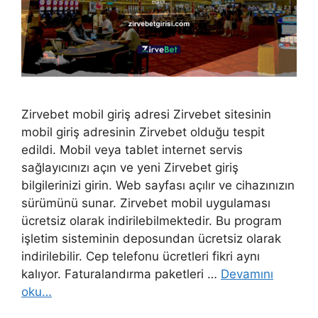
Zirvebet mobil giriş adresi Zirvebet sitesinin
mobil giriş adresinin Zirvebet olduğu tespit
edildi. Mobil veya tablet internet servis
sağlayıcınızı açın ve yeni Zirvebet giriş
bilgilerinizi girin. Web sayfası açılır ve cihazınızın
sürümünü sunar. Zirvebet mobil uygulaması
ücretsiz olarak indirilebilmektedir. Bu program
işletim sisteminin deposundan ücretsiz olarak
indirilebilir. Cep telefonu ücretleri fikri aynı
kalıyor. Faturalandırma paketleri …
Devamını
oku…