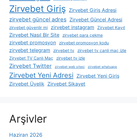
Zirvebet Giriş
Zirvebet Giriş Adresi
zirvebet güncel adres
Zirvebet Güncel Adresi
zirvebet instagram
zirvebet güvenlir mi
Zirvebet Kayıt
Zirvebet Nasıl Bir Site
zirvebet para çekme
zirvebet promosyon
zirvebet promosyon kodu
zirvebet telegram
zirvebet tv
zirvebet tv canli maç izle
Zirvebet TV Canlı Maç
zirvebet tv izle
Zirvebet Twitter
zirvebet web sitesi
zirvebet whatsapp
Zirvebet Yeni Adresi
Zirvebet Yeni Giriş
Zirvebet Üyelik
Zirvebet Şikayet
Arşivler
Haziran 2026