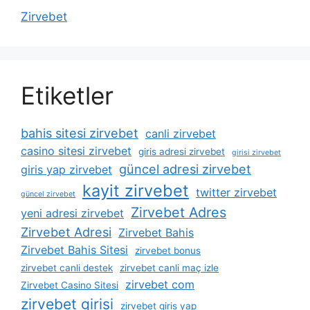
Zirvebet
Etiketler
bahis sitesi zirvebet
canli zirvebet
casino sitesi zirvebet
giris adresi zirvebet
girisi zirvebet
güncel adresi zirvebet
giris yap zirvebet
kayit zirvebet
twitter zirvebet
güncel zirvebet
Zirvebet Adres
yeni adresi zirvebet
Zirvebet Adresi
Zirvebet Bahis
Zirvebet Bahis Sitesi
zirvebet bonus
zirvebet canli destek
zirvebet canli maç izle
zirvebet com
Zirvebet Casino Sitesi
zirvebet girisi
zirvebet giris yap