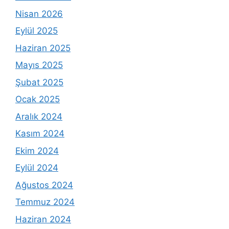
Nisan 2026
Eylül 2025
Haziran 2025
Mayıs 2025
Şubat 2025
Ocak 2025
Aralık 2024
Kasım 2024
Ekim 2024
Eylül 2024
Ağustos 2024
Temmuz 2024
Haziran 2024