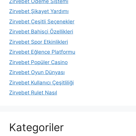
Zirvebet Ödeme Sistemi
Zirvebet Şikayet Yardımı
Zirvebet Çeşitli Seçenekler
Zirvebet Bahisçi Özellikleri
Zirvebet Spor Etkinlikleri
Zirvebet Eğlence Platformu
Zirvebet Popüler Casino
Zirvebet Oyun Dünyası
Zirvebet Kullanıcı Çeşitliliği
Zirvebet Rulet Nasıl
Kategoriler