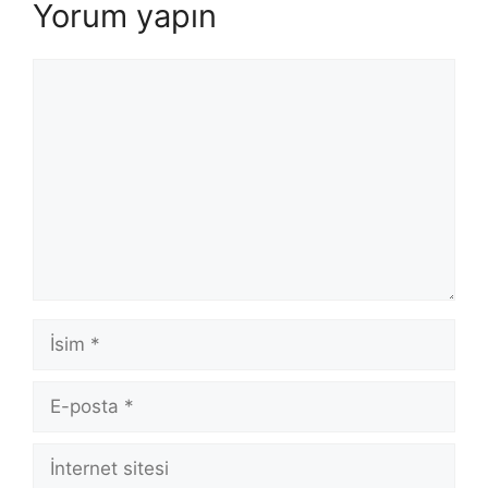
Yorum yapın
Yorum
İsim
E-
posta
İnternet
sitesi