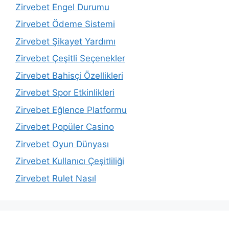
Zirvebet Engel Durumu
Zirvebet Ödeme Sistemi
Zirvebet Şikayet Yardımı
Zirvebet Çeşitli Seçenekler
Zirvebet Bahisçi Özellikleri
Zirvebet Spor Etkinlikleri
Zirvebet Eğlence Platformu
Zirvebet Popüler Casino
Zirvebet Oyun Dünyası
Zirvebet Kullanıcı Çeşitliliği
Zirvebet Rulet Nasıl