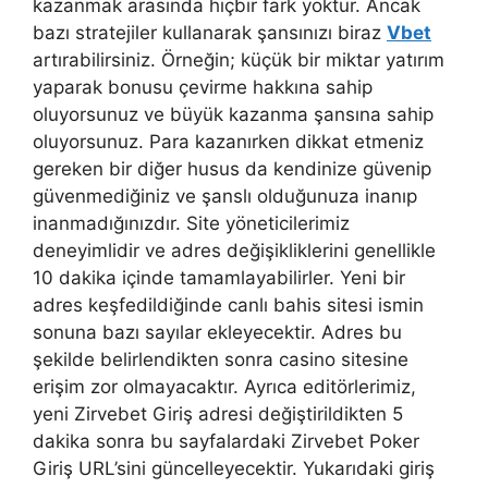
kazanmak arasında hiçbir fark yoktur. Ancak
bazı stratejiler kullanarak şansınızı biraz
Vbet
artırabilirsiniz. Örneğin; küçük bir miktar yatırım
yaparak bonusu çevirme hakkına sahip
oluyorsunuz ve büyük kazanma şansına sahip
oluyorsunuz. Para kazanırken dikkat etmeniz
gereken bir diğer husus da kendinize güvenip
güvenmediğiniz ve şanslı olduğunuza inanıp
inanmadığınızdır. Site yöneticilerimiz
deneyimlidir ve adres değişikliklerini genellikle
10 dakika içinde tamamlayabilirler. Yeni bir
adres keşfedildiğinde canlı bahis sitesi ismin
sonuna bazı sayılar ekleyecektir. Adres bu
şekilde belirlendikten sonra casino sitesine
erişim zor olmayacaktır. Ayrıca editörlerimiz,
yeni Zirvebet Giriş adresi değiştirildikten 5
dakika sonra bu sayfalardaki Zirvebet Poker
Giriş URL’sini güncelleyecektir. Yukarıdaki giriş