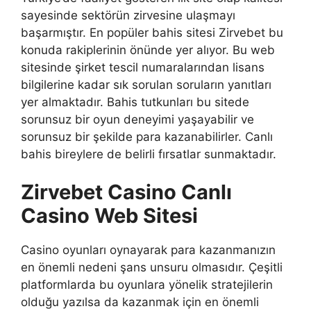
sayesinde sektörün zirvesine ulaşmayı
başarmıştır. En popüler bahis sitesi Zirvebet bu
konuda rakiplerinin önünde yer alıyor. Bu web
sitesinde şirket tescil numaralarından lisans
bilgilerine kadar sık ​​sorulan soruların yanıtları
yer almaktadır. Bahis tutkunları bu sitede
sorunsuz bir oyun deneyimi yaşayabilir ve
sorunsuz bir şekilde para kazanabilirler. Canlı
bahis bireylere de belirli fırsatlar sunmaktadır.
Zirvebet Casino Canlı
Casino Web Sitesi
Casino oyunları oynayarak para kazanmanızın
en önemli nedeni şans unsuru olmasıdır. Çeşitli
platformlarda bu oyunlara yönelik stratejilerin
olduğu yazılsa da kazanmak için en önemli