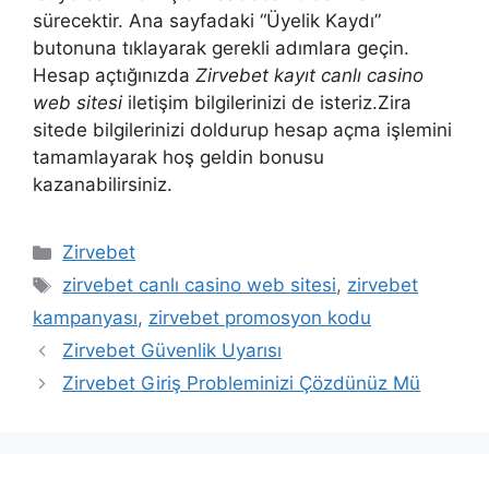
sürecektir. Ana sayfadaki “Üyelik Kaydı”
butonuna tıklayarak gerekli adımlara geçin.
Hesap açtığınızda
Zirvebet kayıt canlı casino
web sitesi
iletişim bilgilerinizi de isteriz.Zira
sitede bilgilerinizi doldurup hesap açma işlemini
tamamlayarak hoş geldin bonusu
kazanabilirsiniz.
Kategoriler
Zirvebet
Etiketler
zirvebet canlı casino web sitesi
,
zirvebet
kampanyası
,
zirvebet promosyon kodu
Zirvebet Güvenlik Uyarısı
Zirvebet Giriş Probleminizi Çözdünüz Mü