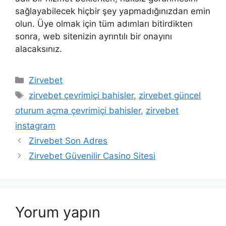
sağlayabilecek hiçbir şey yapmadığınızdan emin
olun. Üye olmak için tüm adımları bitirdikten
sonra, web sitenizin ayrıntılı bir onayını
alacaksınız.
Kategoriler
Zirvebet
Etiketler
zirvebet çevrimiçi bahisler
,
zirvebet güncel
oturum açma çevrimiçi bahisler
,
zirvebet
instagram
Zirvebet Son Adres
Zirvebet Güvenilir Casino Sitesi
Yorum yapın