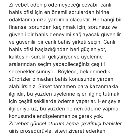
Zirvebet ödenip ödemeyeceği cevabı, canlı
bahis ofisi için en önemli sorulardan birine
odaklanmamıza yardımcı olacaktır. Herhangi bir
finansal sorundan kaçınmak için, sorunsuz ve
güvenli bir bahis deneyimi sağlayacak güvenilir
ve güvenilir bir canlı bahis şirketi seçin. Canlı
bahis ofisi başladığından beri güçleniyor,
kalitesini sürekli geliştiriyor ve üyelerine
aralarından seçim yapabileceğiniz çeşitli
seçenekler sunuyor. Böylece, beklenmedik
sürprizler olmadan bahis konusunda yardım
alabilirsiniz. Şirket tamamen para kazanmakla
ilgilidir, bu yüzden üyelerine işleri ilginç tutmak
için çeşitli şekillerde ödeme yaparlar. Her şeyle
ilgileniyoruz, bu yüzden hemen ödeme yapma
konusunda endişelenmenize gerek yok.
Zirvebet güncel oturum açma çevrimiçi bahisler
giriş prosedürüyle, siteyi ziyaret ederken