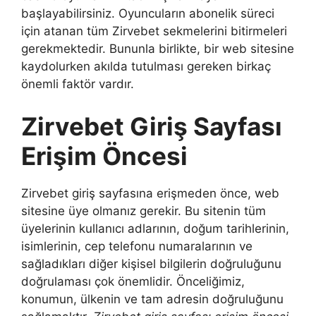
başlayabilirsiniz. Oyuncuların abonelik süreci
için atanan tüm Zirvebet sekmelerini bitirmeleri
gerekmektedir. Bununla birlikte, bir web sitesine
kaydolurken akılda tutulması gereken birkaç
önemli faktör vardır.
Zirvebet Giriş Sayfası
Erişim Öncesi
Zirvebet giriş sayfasına erişmeden önce, web
sitesine üye olmanız gerekir. Bu sitenin tüm
üyelerinin kullanıcı adlarının, doğum tarihlerinin,
isimlerinin, cep telefonu numaralarının ve
sağladıkları diğer kişisel bilgilerin doğruluğunu
doğrulaması çok önemlidir. Önceliğimiz,
konumun, ülkenin ve tam adresin doğruluğunu