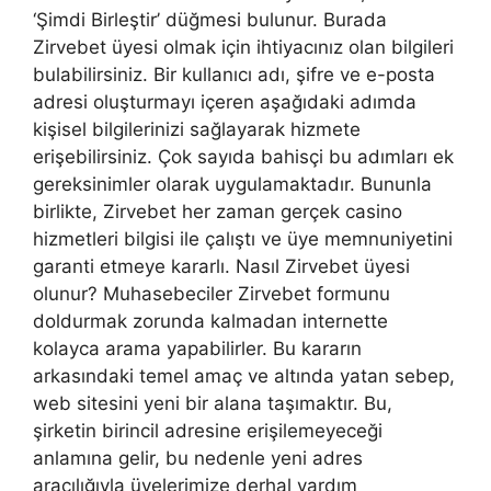
‘Şimdi Birleştir’ düğmesi bulunur. Burada
Zirvebet üyesi olmak için ihtiyacınız olan bilgileri
bulabilirsiniz. Bir kullanıcı adı, şifre ve e-posta
adresi oluşturmayı içeren aşağıdaki adımda
kişisel bilgilerinizi sağlayarak hizmete
erişebilirsiniz. Çok sayıda bahisçi bu adımları ek
gereksinimler olarak uygulamaktadır. Bununla
birlikte, Zirvebet her zaman gerçek casino
hizmetleri bilgisi ile çalıştı ve üye memnuniyetini
garanti etmeye kararlı. Nasıl Zirvebet üyesi
olunur? Muhasebeciler Zirvebet formunu
doldurmak zorunda kalmadan internette
kolayca arama yapabilirler. Bu kararın
arkasındaki temel amaç ve altında yatan sebep,
web sitesini yeni bir alana taşımaktır. Bu,
şirketin birincil adresine erişilemeyeceği
anlamına gelir, bu nedenle yeni adres
aracılığıyla üyelerimize derhal yardım