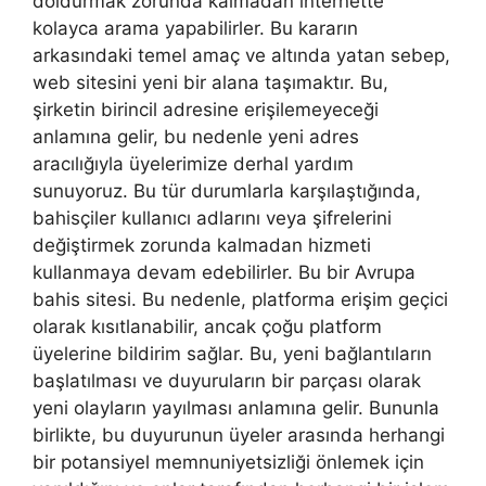
doldurmak zorunda kalmadan internette
kolayca arama yapabilirler. Bu kararın
arkasındaki temel amaç ve altında yatan sebep,
web sitesini yeni bir alana taşımaktır. Bu,
şirketin birincil adresine erişilemeyeceği
anlamına gelir, bu nedenle yeni adres
aracılığıyla üyelerimize derhal yardım
sunuyoruz. Bu tür durumlarla karşılaştığında,
bahisçiler kullanıcı adlarını veya şifrelerini
değiştirmek zorunda kalmadan hizmeti
kullanmaya devam edebilirler. Bu bir Avrupa
bahis sitesi. Bu nedenle, platforma erişim geçici
olarak kısıtlanabilir, ancak çoğu platform
üyelerine bildirim sağlar. Bu, yeni bağlantıların
başlatılması ve duyuruların bir parçası olarak
yeni olayların yayılması anlamına gelir. Bununla
birlikte, bu duyurunun üyeler arasında herhangi
bir potansiyel memnuniyetsizliği önlemek için