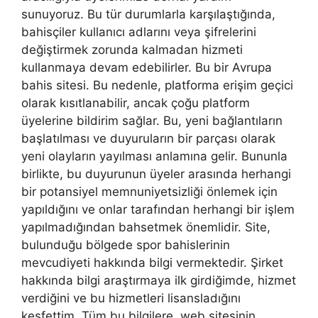
sunuyoruz. Bu tür durumlarla karşılaştığında,
bahisçiler kullanıcı adlarını veya şifrelerini
değiştirmek zorunda kalmadan hizmeti
kullanmaya devam edebilirler. Bu bir Avrupa
bahis sitesi. Bu nedenle, platforma erişim geçici
olarak kısıtlanabilir, ancak çoğu platform
üyelerine bildirim sağlar. Bu, yeni bağlantıların
başlatılması ve duyuruların bir parçası olarak
yeni olayların yayılması anlamına gelir. Bununla
birlikte, bu duyurunun üyeler arasında herhangi
bir potansiyel memnuniyetsizliği önlemek için
yapıldığını ve onlar tarafından herhangi bir işlem
yapılmadığından bahsetmek önemlidir. Site,
bulunduğu bölgede spor bahislerinin
mevcudiyeti hakkında bilgi vermektedir. Şirket
hakkında bilgi araştırmaya ilk girdiğimde, hizmet
verdiğini ve bu hizmetleri lisansladığını
keşfettim. Tüm bu bilgilere, web sitesinin