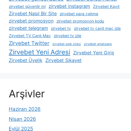
zirvebet instagram
zirvebet güvenlir mi
Zirvebet Kayıt
Zirvebet Nasıl Bir Site
zirvebet para çekme
zirvebet promosyon
zirvebet promosyon kodu
zirvebet telegram
zirvebet tv
zirvebet tv canli maç izle
Zirvebet TV Canlı Maç
zirvebet tv izle
Zirvebet Twitter
zirvebet web sitesi
zirvebet whatsapp
Zirvebet Yeni Adresi
Zirvebet Yeni Giriş
Zirvebet Üyelik
Zirvebet Şikayet
Arşivler
Haziran 2026
Nisan 2026
Eylül 2025