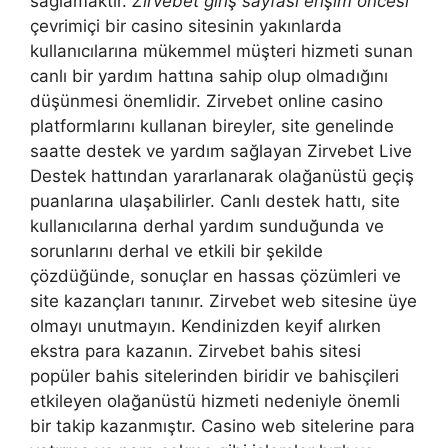
sağlamaktır.
Zirvebet giriş sayfası erişim öncesi
çevrimiçi bir casino sitesinin yakınlarda
kullanıcılarına mükemmel müşteri hizmeti sunan
canlı bir yardım hattına sahip olup olmadığını
düşünmesi önemlidir. Zirvebet online casino
platformlarını kullanan bireyler, site genelinde
saatte destek ve yardım sağlayan Zirvebet Live
Destek hattından yararlanarak olağanüstü geçiş
puanlarına ulaşabilirler. Canlı destek hattı, site
kullanıcılarına derhal yardım sunduğunda ve
sorunlarını derhal ve etkili bir şekilde
çözdüğünde, sonuçlar en hassas çözümleri ve
site kazançları tanınır. Zirvebet web sitesine üye
olmayı unutmayın. Kendinizden keyif alırken
ekstra para kazanın. Zirvebet bahis sitesi
popüler bahis sitelerinden biridir ve bahisçileri
etkileyen olağanüstü hizmeti nedeniyle önemli
bir takip kazanmıştır. Casino web sitelerine para