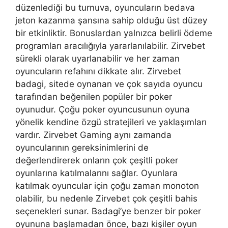
düzenlediği bu turnuva, oyuncuların bedava
jeton kazanma şansına sahip olduğu üst düzey
bir etkinliktir. Bonuslardan yalnızca belirli ödeme
programları aracılığıyla yararlanılabilir. Zirvebet
sürekli olarak uyarlanabilir ve her zaman
oyuncuların refahını dikkate alır. Zirvebet
badagi, sitede oynanan ve çok sayıda oyuncu
tarafından beğenilen popüler bir poker
oyunudur. Çoğu poker oyuncusunun oyuna
yönelik kendine özgü stratejileri ve yaklaşımları
vardır. Zirvebet Gaming aynı zamanda
oyuncularının gereksinimlerini de
değerlendirerek onların çok çeşitli poker
oyunlarına katılmalarını sağlar. Oyunlara
katılmak oyuncular için çoğu zaman monoton
olabilir, bu nedenle Zirvebet çok çeşitli bahis
seçenekleri sunar. Badagi’ye benzer bir poker
oyununa başlamadan önce, bazı kişiler oyun