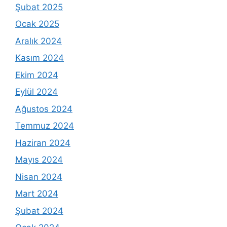
Şubat 2025
Ocak 2025
Aralık 2024
Kasım 2024
Ekim 2024
Eylül 2024
Ağustos 2024
Temmuz 2024
Haziran 2024
Mayıs 2024
Nisan 2024
Mart 2024
Şubat 2024