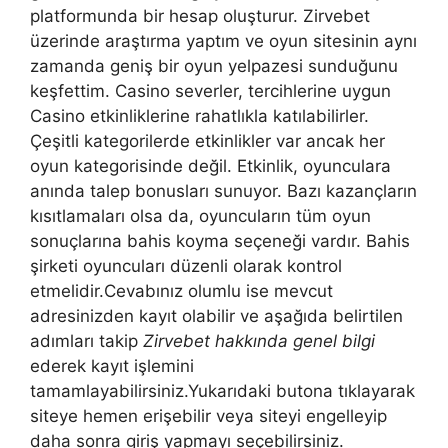
platformunda bir hesap oluşturur. Zirvebet
üzerinde araştırma yaptım ve oyun sitesinin aynı
zamanda geniş bir oyun yelpazesi sunduğunu
keşfettim. Casino severler, tercihlerine uygun
Casino etkinliklerine rahatlıkla katılabilirler.
Çeşitli kategorilerde etkinlikler var ancak her
oyun kategorisinde değil. Etkinlik, oyunculara
anında talep bonusları sunuyor. Bazı kazançların
kısıtlamaları olsa da, oyuncuların tüm oyun
sonuçlarına bahis koyma seçeneği vardır. Bahis
şirketi oyuncuları düzenli olarak kontrol
etmelidir.Cevabınız olumlu ise mevcut
adresinizden kayıt olabilir ve aşağıda belirtilen
adımları takip
Zirvebet hakkında genel bilgi
ederek kayıt işlemini
tamamlayabilirsiniz.Yukarıdaki butona tıklayarak
siteye hemen erişebilir veya siteyi engelleyip
daha sonra giriş yapmayı seçebilirsiniz.