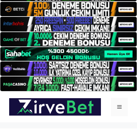
İçeriğe
atla
Menü