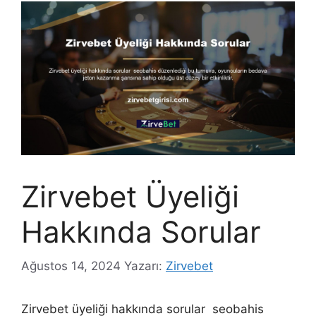
Zirvebet Üyeliği
Hakkında Sorular
Ağustos 14, 2024
Yazarı:
Zirvebet
Zirvebet üyeliği hakkında sorular seobahis