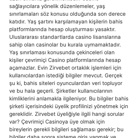
sağlayıcılara yönelik düzenlemeler, yaş
sınırlamaları söz konusu olduğunda son derece
katıdır. Yaş şartını karşılamayan kişilerin bahis
platformlarında hesap oluşturması yasaktır.
Uluslararası standartlarda casino lisanslarına
sahip olan casinolar bu kurala uymamaktadır.
Yaş sınırlaması konusunda çekinceleri olan
kişiler çevrimiçi Casino platformlarında hesap
açamazlar. Evin Zirvebet ortaklık işlemleri için
kullanıcılardan istediği bilgiler mevcut. Gerçek
şu ki, bahis siteleri oyunculardan veri topluyor
ve bu hala geçerli. Şirketler kullanıcılarının
kimliklerini anlamakla ilgileniyor. Bu bilgiler bahis
şirketi içerisindeki üyelik profilinizi yönetmek için
gereklidir. Zirvebet üyeliğiyle ilgili hangi sorular
var? Çevrimiçi Casinoya üye olmak için
bireylerin gerekli bilgileri sağlaması gerekir; bu
bilgiler daha sonra sisteme giriş yapmak ve