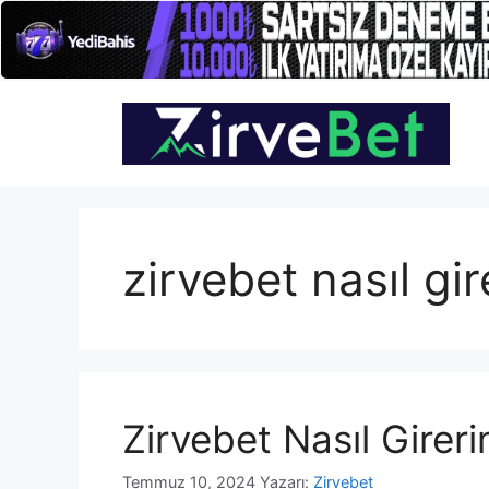
İçeriğe
atla
zirvebet nasıl gi
Zirvebet Nasıl Girer
Temmuz 10, 2024
Yazarı:
Zirvebet