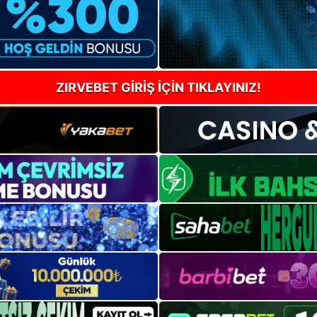
ZIRVEBET GİRİŞ İÇİN TIKLAYINIZ!