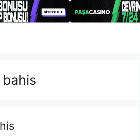
 bahis
his