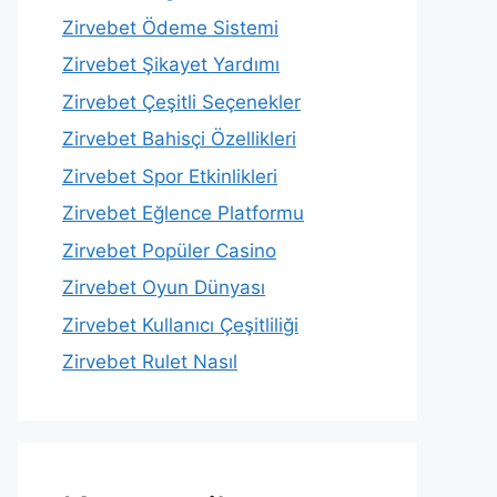
Zirvebet Ödeme Sistemi
Zirvebet Şikayet Yardımı
Zirvebet Çeşitli Seçenekler
Zirvebet Bahisçi Özellikleri
Zirvebet Spor Etkinlikleri
Zirvebet Eğlence Platformu
Zirvebet Popüler Casino
Zirvebet Oyun Dünyası
Zirvebet Kullanıcı Çeşitliliği
Zirvebet Rulet Nasıl